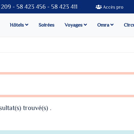
209 - 58 423 456 - 58 423 411
Accès pro
Hôtels
Soirées
Voyages
Omra
Circ
ultat(s) trouvé(s) .