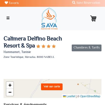
Suivi Réservation
Favoris
Calimera Delfino Beach
Resort & Spa
Chambres & Tarifs
Hammamet, Tunisie
Zone Touristique, Merazka. 8000 NABEUL
+
Voir sur carte
−
Leaflet
|
©
OpenStreetMap