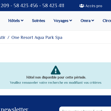
209 - 58 423 456 - 58 423 411
Accès pro
Hôtels
Soirées
Voyages
Omra
Circ
tir
One Resort Aqua Park Spa
Hôtel non disponible pour cette période.
Veuillez renouveler votre recherche en modifiant vos critères
 newsletter