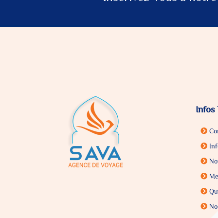
Infos
Con
Inf
Nou
Men
Qui
Nos